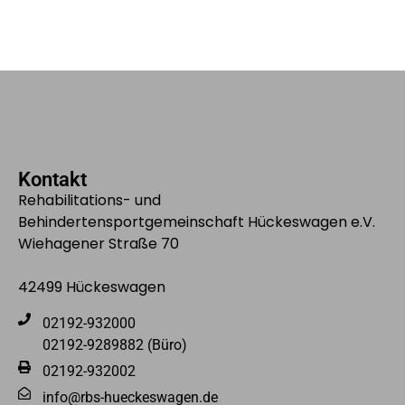
Kontakt
Rehabilitations- und
Behindertensportgemeinschaft Hückeswagen e.V.
Wiehagener Straße 70
42499 Hückeswagen
02192-932000
02192-9289882 (Büro)
02192-932002
info@rbs-hueckeswagen.de