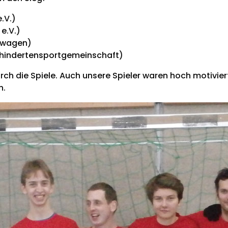
.V.)
e.V.)
swagen)
ehindertensportgemeinschaft)
urch die Spiele. Auch unsere Spieler waren hoch motivi
n.