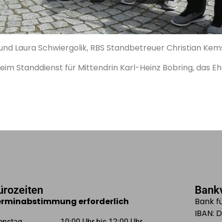
er und Laura Schwiergolik, RBS Standbetreuer Christian Kemsi
n beim Standdienst für Mittendrin Karl-Heinz Bobring, das
ürozeiten
Bank
erminabstimmung erforderlich
Bank fü
IBAN: 
enstag
10:00 Uhr bis 12:00 Uhr