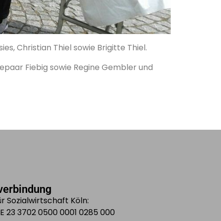
es, Christian Thiel sowie Brigitte Thiel.
 Ehepaar Fiebig sowie Regine Gembler und
verbindung
r Sozialwirtschaft Köln:
DE 23 3702 0500 0001 0285 000