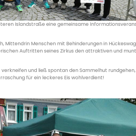
nteren Islandstraße eine gemeinsame Informationsveran
ch, Mittendrin Menschen mit Behinderungen in Hückeswagen
lerischen Auftritten seines Zirkus den attraktiven und m
 verkneifen und ließ spontan den Sammelhut rundgehen, d
rraschung für ein leckeres Eis wohlverdient!