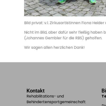
Bild privat: v.l. Zirkusartistinnen Fiona Heid
Nicht im Bild, aber dafür sehr fleißig habe
(Johannes Gembler für die RBS) geholfen.
Wir sagen allen herzlichen Dank!
Kontakt
B
Rehabilitations- und
T
Behindertensportgemeinschaft
Di