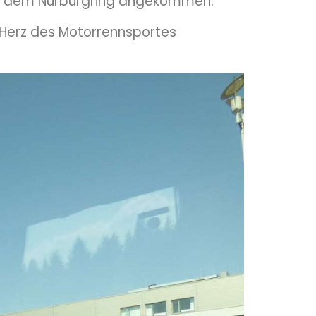
ur“, dem Nürburgring angekommen.
s Herz des Motorrennsportes