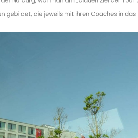
he der Nürburg, war man am „blauen Ziel der To
 gebildet, die jeweils mit ihren Coaches in da