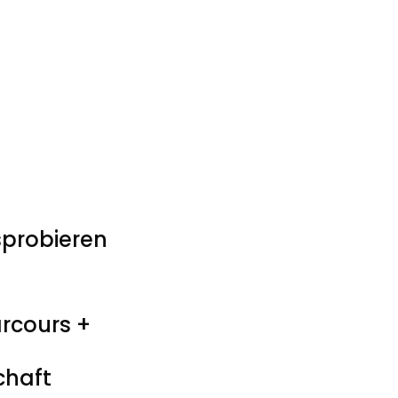
sprobieren
g
arcours +
chaft