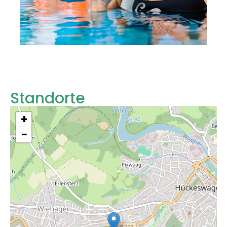
Standorte
+
−