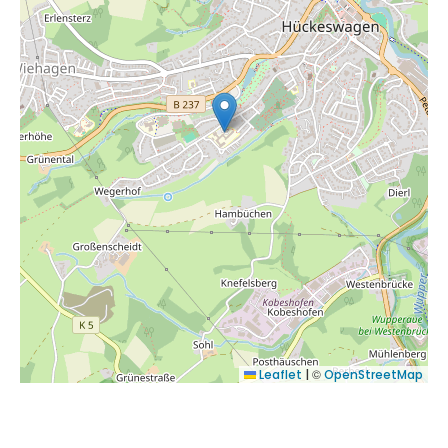
©
Leaflet
|
OpenStreetMap