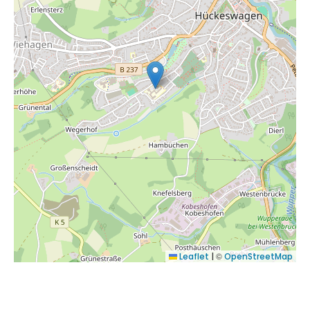
©
Leaflet
|
OpenStreetMap