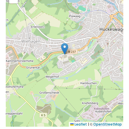
©
Leaflet
|
OpenStreetMap