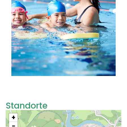
Standorte
+
−