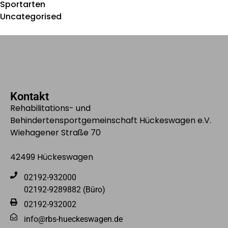
Sportarten
Uncategorised
Kontakt
Rehabilitations- und
Behindertensportgemeinschaft Hückeswagen e.V.
Wiehagener Straße 70
42499 Hückeswagen
02192-932000
02192-9289882 (Büro)
02192-932002
info@rbs-hueckeswagen.de