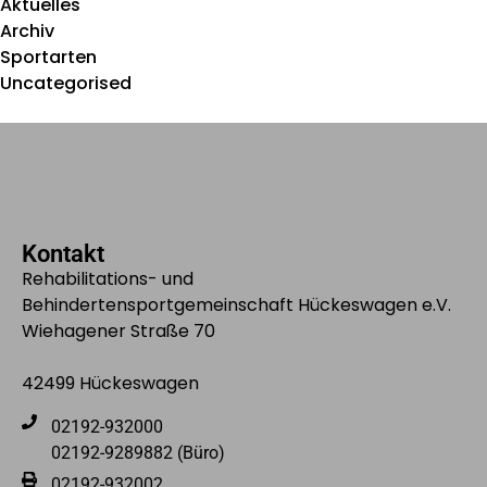
Aktuelles
Archiv
Sportarten
Uncategorised
Kontakt
Rehabilitations- und
Behindertensportgemeinschaft Hückeswagen e.V.
Wiehagener Straße 70
42499 Hückeswagen
02192-932000
02192-9289882 (Büro)
02192-932002