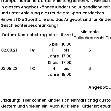
Trampolins kennen. Unter Anleitung lernen wir, wie sich
In diesem Angebot können Kinder und Jugendliche mi
und unter Anleitung die Freude am Sport entdecken.
Hinweis! Die Sporthalle und das Angebot sind für K
Geschlechterbeschränkung!
Minimale
Datum
Kostenbeitrag
Alter
Uhrzeit
Teilnehmerzahl
Te
5 bis
16.00
02.08.21
1 €
11
bis
6
Jahre
17.00
12 bis
17.00
02.08.22
1 €
14
bis
6
Jahre
18.00
Angebot: 
Erklärung: Hier können Kinder sich einmal richtig aust
Klettern und Spielen ein. Auch für kleine Tüftler ist et