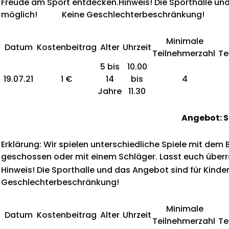
Freude am Sport entdecken.Hinweis! Die Sporthalle un
möglich! Keine Geschlechterbeschränkung!
Minimale
Datum
Kostenbeitrag
Alter
Uhrzeit
Teilnehmerzahl
Te
5 bis
10.00
19.07.21
1 €
14
bis
4
Jahre
11.30
Angebot: S
Erklärung: Wir spielen unterschiedliche Spiele mit dem 
geschossen oder mit einem Schläger. Lasst euch über
Hinweis! Die Sporthalle und das Angebot sind für K
Geschlechterbeschränkung!
Minimale
Datum
Kostenbeitrag
Alter
Uhrzeit
Teilnehmerzahl
Te