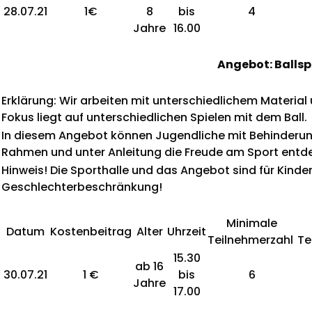
28.07.21
1€
8
bis
4
Jahre
16.00
Angebot: Ballsp
Erklärung: Wir arbeiten mit unterschiedlichem Material
Fokus liegt auf unterschiedlichen Spielen mit dem Ball.
In diesem Angebot können Jugendliche mit Behinderun
Rahmen und unter Anleitung die Freude am Sport entd
Hinweis! Die Sporthalle und das Angebot sind für K
Geschlechterbeschränkung!
Minimale
Datum
Kostenbeitrag
Alter
Uhrzeit
Teilnehmerzahl
Te
15.30
ab 16
30.07.21
1 €
bis
6
Jahre
17.00