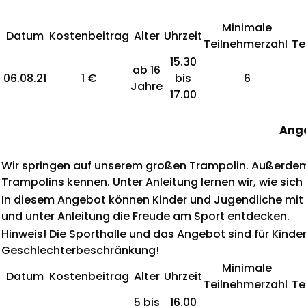
Minimale
Datum
Kostenbeitrag
Alter
Uhrzeit
Teilnehmerzahl
Te
15.30
ab 16
06.08.21
1 €
bis
6
Jahre
17.00
Ange
Wir springen auf unserem großen Trampolin. Außerdem
Trampolins kennen. Unter Anleitung lernen wir, wie sich
In diesem Angebot können Kinder und Jugendliche mi
und unter Anleitung die Freude am Sport entdecken.
Hinweis! Die Sporthalle und das Angebot sind für K
Geschlechterbeschränkung!
Minimale
Datum
Kostenbeitrag
Alter
Uhrzeit
Teilnehmerzahl
Te
5 bis
16.00