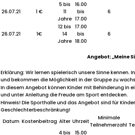
5 bis
16.00
26.07.21
1 €
11
bis
6
Jahre
17.00
12 bis
17.00
26.07.21
1€
14
bis
6
Jahre
18.00
Angebot: „Meine S
Erklärung: Wir lernen spielerisch unsere Sinne kennen.
und bekommen die Möglichkeit in der Gruppe zu wachs
In diesem Angebot können Kinder mit Behinderung in
und unter Anleitung die Freude am Sport entdecken.
Hinweis! Die Sporthalle und das Angebot sind für K
Geschlechterbeschränkung!
Minimale
Datum
Kostenbeitrag
Alter
Uhrzeit
Teilnehmerzahl
Te
4 bis
15.00