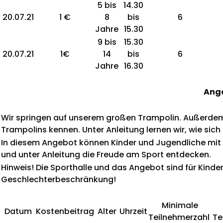
5 bis
14.30
20.07.21
1 €
8
bis
6
Jahre
15.30
9 bis
15.30
20.07.21
1€
14
bis
6
Jahre
16.30
Ange
Wir springen auf unserem großen Trampolin. Außerdem
Trampolins kennen. Unter Anleitung lernen wir, wie sich
In diesem Angebot können Kinder und Jugendliche mi
und unter Anleitung die Freude am Sport entdecken.
Hinweis! Die Sporthalle und das Angebot sind für K
Geschlechterbeschränkung!
Minimale
Datum
Kostenbeitrag
Alter
Uhrzeit
Teilnehmerzahl
Te