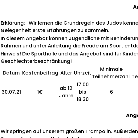
A
Erklärung: Wir lernen die Grundregeln des Judos ke
Gelegenheit erste Erfahrungen zu sammeln.
In diesem Angebot können Jugendliche mit Behinderun
Rahmen und unter Anleitung die Freude am Sport entd
Hinweis! Die Sporthalle und das Angebot sind für K
Geschlechterbeschränkung!
Minimale
Datum
Kostenbeitrag
Alter
Uhrzeit
Teilnehmerzahl
Te
17.00
ab 12
30.07.21
1€
bis
6
Jahre
18.30
Ange
Wir springen auf unserem großen Trampolin. Außerdem