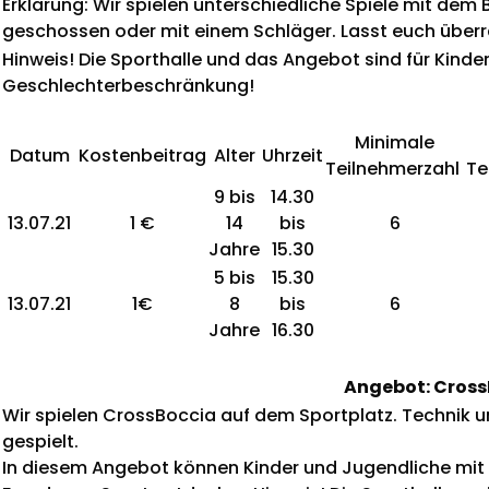
Erklärung: Wir spielen unterschiedliche Spiele mit dem 
geschossen oder mit einem Schläger. Lasst euch über
Hinweis! Die Sporthalle und das Angebot sind für K
Geschlechterbeschränkung!
Minimale
Datum
Kostenbeitrag
Alter
Uhrzeit
Teilnehmerzahl
Te
9 bis
14.30
13.07.21
1 €
14
bis
6
Jahre
15.30
5 bis
15.30
13.07.21
1€
8
bis
6
Jahre
16.30
Angebot: Cross
Wir spielen CrossBoccia auf dem Sportplatz. Technik un
gespielt.
In diesem Angebot können Kinder und Jugendliche mit