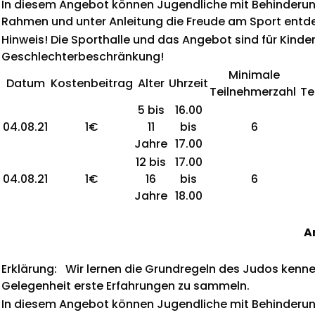
In diesem Angebot können Jugendliche mit Behinderun
Rahmen und unter Anleitung die Freude am Sport entd
Hinweis! Die Sporthalle und das Angebot sind für K
Geschlechterbeschränkung!
Minimale
Datum
Kostenbeitrag
Alter
Uhrzeit
Teilnehmerzahl
Te
5 bis
16.00
04.08.21
1€
11
bis
6
Jahre
17.00
12 bis
17.00
04.08.21
1€
16
bis
6
Jahre
18.00
A
Erklärung: Wir lernen die Grundregeln des Judos ke
Gelegenheit erste Erfahrungen zu sammeln.
In diesem Angebot können Jugendliche mit Behinderun