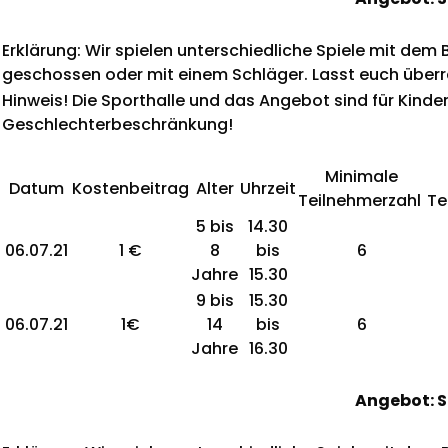
Erklärung: Wir spielen unterschiedliche Spiele mit dem 
geschossen oder mit einem Schläger. Lasst euch über
Hinweis! Die Sporthalle und das Angebot sind für K
Geschlechterbeschränkung!
Minimale
Datum
Kostenbeitrag
Alter
Uhrzeit
Teilnehmerzahl
Te
5 bis
14.30
06.07.21
1 €
8
bis
6
Jahre
15.30
9 bis
15.30
06.07.21
1€
14
bis
6
Jahre
16.30
Angebot: S