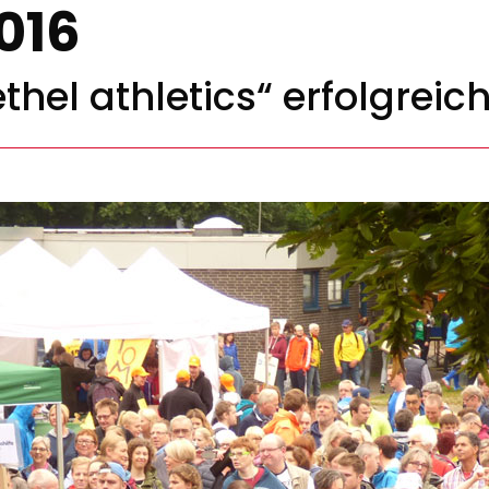
016
hel athletics“ erfolgreic