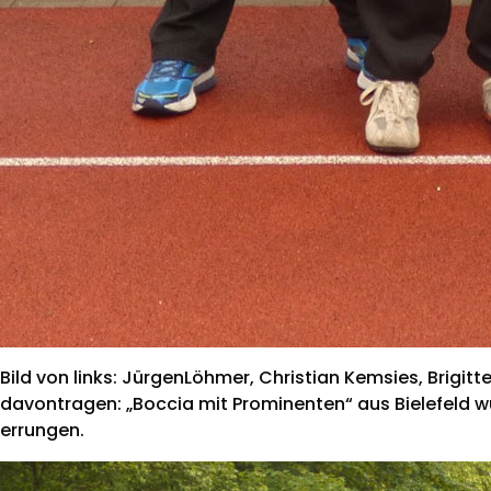
Bild von links: JürgenLöhmer, Christian Kemsies, Brigitt
davontragen: „Boccia mit Prominenten“ aus Bielefeld wu
errungen.